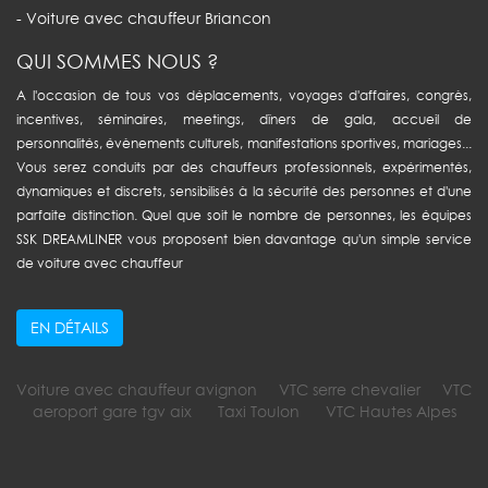
- Voiture avec chauffeur Briancon
QUI SOMMES NOUS ?
A l'occasion de tous vos déplacements, voyages d'affaires, congrès,
incentives, séminaires, meetings, dîners de gala, accueil de
personnalités, évènements culturels, manifestations sportives, mariages...
Vous serez conduits par des chauffeurs professionnels, expérimentés,
dynamiques et discrets, sensibilisés à la sécurité des personnes et d'une
parfaite distinction. Quel que soit le nombre de personnes, les équipes
SSK DREAMLINER vous proposent bien davantage qu'un simple service
de voiture avec chauffeur
EN DÉTAILS
Voiture avec chauffeur avignon
VTC serre chevalier
VTC
aeroport gare tgv aix
Taxi Toulon
VTC Hautes Alpes